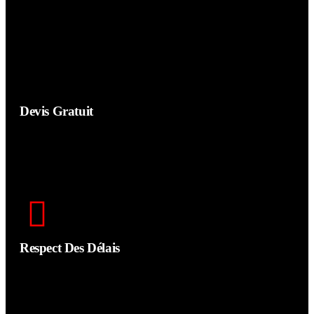
Nous intervenons en urgence pour les fuites de toiture suite à
des intempéries ou à des chutes d'arbres.
Devis Gratuit
Nous nous engageons à vous fournir un devis gratuit dans les
48h suivant notre prise de contact.
Respect Des Délais
L'ensemble de nos travaux sont faits dans les règles de l'art
mais sont aussi faits dans les temps.